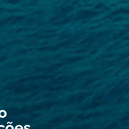
io
ções